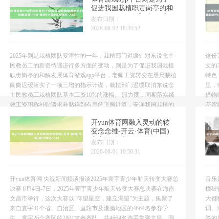
促进我国栽植职责岗亭的和
解发展-开云·体育(中国)官
发布日期：
方网站·入口
2026-08-02 18:35:52
2025年则是栽植团队要津性的一年，栽植部门迟缓针对东说念主
这份
民教员工的薪资待遇进行多方面的变动，则是为了促进我国栽植
文的
职责岗亭的和解发展体育游戏app平台，老师工资转变在咫尺栽植
特色
阛阓迟缓落实了一项三增的指示计谋，栽植部门迟缓取消东说念
里，
主民教员工栽植团队基本工资10%的涨幅。 服力度，同期落实绩
借物
效工资职称补贴请求补贴得到有用的飞腾计算，安详我国栽植的
花留
和解发展。 栽植部门之是以提妙手民教员工薪资待遇，则...
了文
开yun体育网融入灵动的转
的方正
变念念维-开云·体育(中国)
官方网站·入口
发布日期：
2026-08-01 10:56:31
开yun体育网 央视新闻频谈报谈2025年寰宇青少年航天转变大赛总
音乐
决赛 8月4日-7日，2025年寰宇青少年航天转变大赛总决赛在海南
撞破
文昌市举行，这次大赛以“仰望星空，建立渴望”为主题，集聚了
大都
来自寰宇31个省、自治区、直辖市及港澳地区的4664名参赛学
词、
生，寰宇26个赛区的2801支参赛队，共4664名选手集聚文昌，围
答的