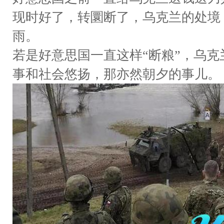
现时好了，转圜断了，乌克兰的处境
雨。
若是好意思国一直这样“断粮”，乌
事和社会悠扬，那亦然朝夕的事儿。