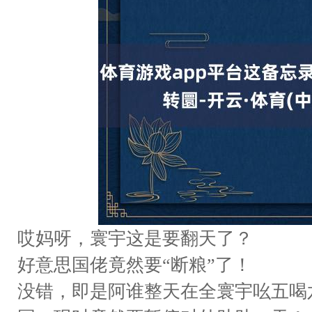
哎妈呀，寰宇这是要翻天了？
好意思国佬竟然要“断粮”了！
没错，即是阿谁整天在全寰宇吆五喝