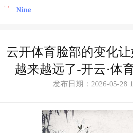
云开体育脸部的变化让
越来越远了-开云·体育
发布日期：2026-05-28