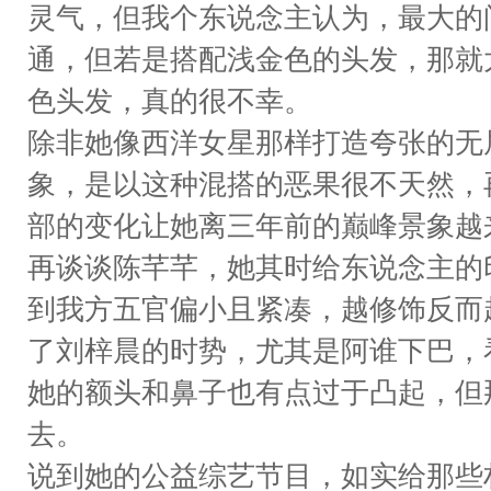
灵气，但我个东说念主认为，最大的
通，但若是搭配浅金色的头发，那就
色头发，真的很不幸。
除非她像西洋女星那样打造夸张的无
象，是以这种混搭的恶果很不天然，
部的变化让她离三年前的巅峰景象越
再谈谈陈芊芊，她其时给东说念主的
到我方五官偏小且紧凑，越修饰反而
了刘梓晨的时势，尤其是阿谁下巴，
她的额头和鼻子也有点过于凸起，但
去。
说到她的公益综艺节目，如实给那些