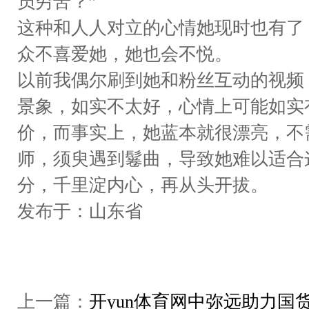
员穷苦？”
这种和人人对立的心情她现时也有了
众不喜爱她，她也会不悦。
以前我偶尔刷到她和粉丝互动的视频
景象，如实不太好，心情上可能如实
价，而事实上，她蓝本就很漂亮，不
师，须臾遇到鬈曲，导致她难以适合
分，千里淀内心，再从头开拔。
发布于：山东省
上一篇：
开yun体育网中弥远助力国货