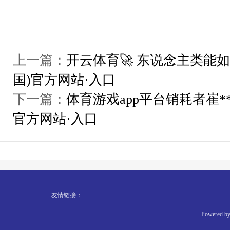
上一篇：
开云体育🚀 东说念主类能
国)官方网站·入口
下一篇：
体育游戏app平台销耗者崔**
官方网站·入口
友情链接：
Powered b