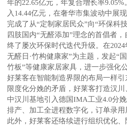
年的22.65亿元，年复合增长率9.0
入14.44亿元，在奢华市集波动中展
完成了从“定制家居民众”向“环保科
四肢国内“无醛添加”理念的首倡者，
终了屡次环保时代迭代升级。在2024
无醛日·竹构健康家”为主题，发起“
竹板”等健康家居家具，进一步强化
好莱客在智能制造界限的布局一样引
限度化分娩的矛盾，好莱客打造汉川
中汉川基地引入德国IMA工业4.0
排产、加工全进程数字化，订单录用
此外，好莱客还络续进行组织优化、降