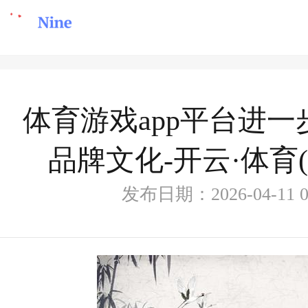
体育游戏app平台进
品牌文化-开云·体育
发布日期：2026-04-11