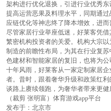
架构进行优化退换，引进行业优秀东
提高运营恶果及料理水平，同期通过
应链优化等神志终了降本增效，进而
尽管家居行业举座低迷，好莱客凭借
繁密机构投资者的关爱。机构大宗以
制造的前瞻性布局，为其在行业复苏
色建材和智能家居的复旧，也将为公
十年风雨，好莱客从一家定制家居企
者。昔时，跟着奢华升级和政策红利
谈路上赓续领跑，为奢华者带来更健
（裁剪 张明富）体育游戏app平台
发布于：北京市